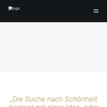
HOME
ÜBER UNS
UNSER SALON
WIR LIEBEN WAS WIR TUN.
EXPERTISE
JOBS
KONTAKT
TERMINVEREINBARUNG
„Die Suche nach Schönheit