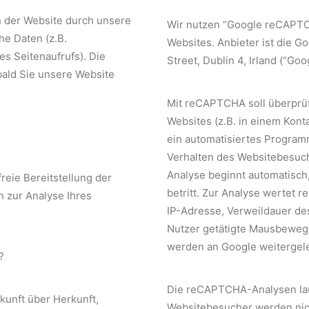
 der Website durch unsere
Wir nutzen “Google reCAPTC
he Daten (z.B.
Websites. Anbieter ist die G
es Seitenaufrufs). Die
Street, Dublin 4, Irland (“Goo
bald Sie unsere Website
Mit reCAPTCHA soll überprüf
Websites (z.B. in einem Kon
ein automatisiertes Program
Verhalten des Websitebesuc
Analyse beginnt automatisch
reie Bereitstellung der
betritt. Zur Analyse wertet
 zur Analyse Ihres
IP-Adresse, Verweildauer de
Nutzer getätigte Mausbewegu
werden an Google weitergele
?
Die reCAPTCHA-Analysen lauf
kunft über Herkunft,
Websitebesucher werden nich