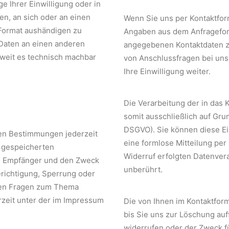
e Ihrer Einwilligung oder in
en, an sich oder an einen
Wenn Sie uns per Kontaktfo
 Format aushändigen zu
Angaben aus dem Anfrageform
 Daten an einen anderen
angegebenen Kontaktdaten zw
oweit es technisch machbar
von Anschlussfragen bei uns
Ihre Einwilligung weiter.
Die Verarbeitung der in das
somit ausschließlich auf Grund
DSGVO). Sie können diese Ein
en Bestimmungen jederzeit
eine formlose Mitteilung per
e gespeicherten
Widerruf erfolgten Datenver
d Empfänger und den Zweck
unberührt.
erichtigung, Sperrung oder
ren Fragen zum Thema
zeit unter der im Impressum
Die von Ihnen im Kontaktfor
bis Sie uns zur Löschung auf
widerrufen oder der Zweck fü