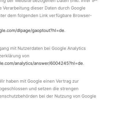
ng der Website bezogenen Daten (inkl. Ihrer IP-
e Verarbeitung dieser Daten durch Google
nter dem folgenden Link verfügbare Browser-
ogle.com/dlpage/gaoptout?hl=de
.
ang mit Nutzerdaten bei Google Analytics
zerklärung von
gle.com/analytics/answer/6004245?hl=de
.
Wir haben mit Google einen Vertrag zur
bgeschlossen und setzen die strengen
enschutzbehörden bei der Nutzung von Google